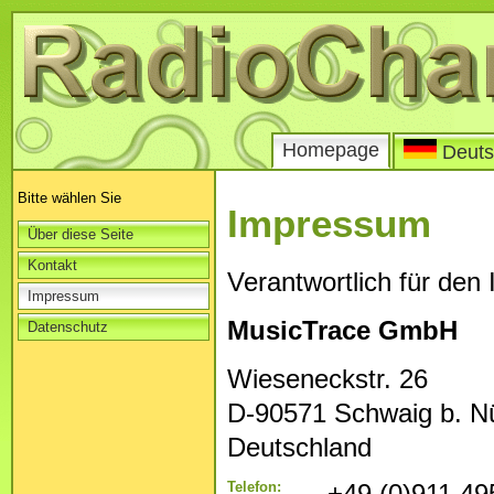
Homepage
Deuts
Bitte wählen Sie
Impressum
Über diese Seite
Kontakt
Verantwortlich für den
Impressum
MusicTrace GmbH
Datenschutz
Wieseneckstr. 26
D-90571 Schwaig b. N
Deutschland
Telefon:
+49 (0)911 49