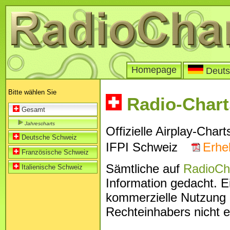
Homepage
Deuts
Bitte wählen Sie
Radio-Chart
Gesamt
Jahrescharts
Offizielle Airplay-Chart
Deutsche Schweiz
IFPI Schweiz
Erhe
Französische Schweiz
Sämtliche auf
RadioCh
Italienische Schweiz
Information gedacht. E
kommerzielle Nutzung 
Rechteinhabers nicht e