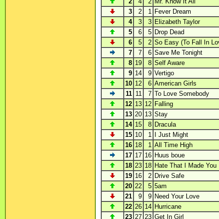
2
4
2
Mr. Know It All
3
2
1
Fever Dream
4
3
3
Elizabeth Taylor
5
6
5
Drop Dead
6
5
2
So Easy (To Fall In Lo
7
7
6
Save Me Tonight
8
19
8
Self Aware
9
14
9
Vertigo
10
12
6
American Girls
11
11
7
To Love Somebody
12
13
12
Falling
13
20
13
Stay
14
15
8
Dracula
15
10
1
I Just Might
16
18
1
All Time High
17
17
16
Huus boue
18
23
18
Hate That I Made You
19
16
2
Drive Safe
20
22
5
5am
21
9
9
Need Your Love
22
26
14
Hurricane
23
27
23
Get In Girl