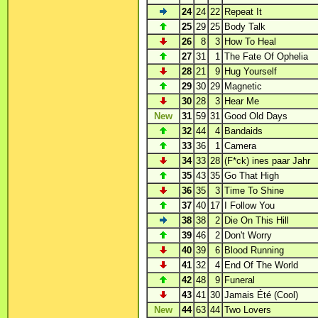
24
24
22
Repeat It
25
29
25
Body Talk
26
8
3
How To Heal
27
31
1
The Fate Of Ophelia
28
21
9
Hug Yourself
29
30
29
Magnetic
30
28
3
Hear Me
New
31
59
31
Good Old Days
32
44
4
Bandaids
33
36
1
Camera
34
33
28
(F*ck) ines paar Jahr
35
43
35
Go That High
36
35
3
Time To Shine
37
40
17
I Follow You
38
38
2
Die On This Hill
39
46
2
Don't Worry
40
39
6
Blood Running
41
32
4
End Of The World
42
48
9
Funeral
43
41
30
Jamais Été (Cool)
New
44
63
44
Two Lovers