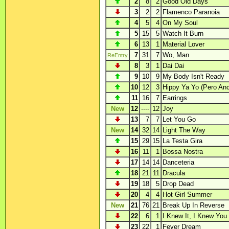
2
8
2
Good Old Days
3
2
2
Flamenco Paranoia
4
5
4
On My Soul
5
15
5
Watch It Burn
6
13
1
Material Lover
7
31
7
Wo, Man
ReEntry
8
3
1
Dai Dai
9
10
9
My Body Isn't Ready
10
12
3
Hippy Ya Yo (Pero An
11
16
7
Earrings
New
12
----
12
Joy
13
7
7
Let You Go
New
14
32
14
Light The Way
15
29
15
La Testa Gira
16
11
1
Bossa Nostra
17
14
14
Danceteria
18
21
11
Dracula
19
18
5
Drop Dead
20
4
4
Hot Girl Summer
New
21
76
21
Break Up In Reverse
22
6
1
I Knew It, I Knew You
23
22
1
Fever Dream