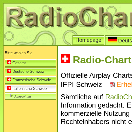
Homepage
Deuts
Bitte wählen Sie
Radio-Charts
Gesamt
Deutsche Schweiz
Offizielle Airplay-Chart
Französische Schweiz
IFPI Schweiz
Erhe
Italienische Schweiz
Sämtliche auf
RadioCh
Jahrescharts
Information gedacht. E
kommerzielle Nutzung 
Rechteinhabers nicht e