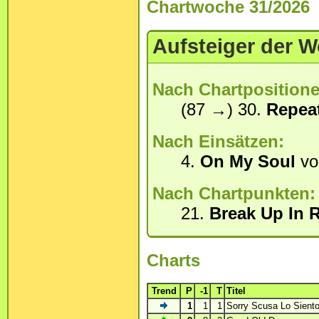
Chartwoche 31/2026
Aufsteiger der 
Nach Chartpositione
(87 →) 30.
Repeat
Nach Einsätzen:
4.
On My Soul
v
Nach Chartpunkten:
21.
Break Up In 
Charts
Trend
P
-1
T
Titel
1
1
1
Sorry Scusa Lo Sient